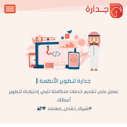
جــدارة
جدارة لتطوير ا
نعمل على تقديم خدمات متكاملة تلبي إحتياجك لتطوير
أعمالك.
#شريك_تقني_معتمد 🧡🔐 .