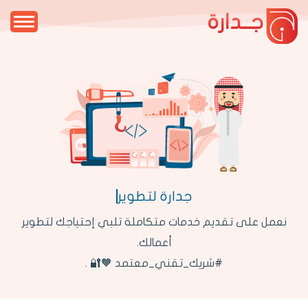
جــدارة
جدار
نعمل على تقديم خدمات متكاملة تلبي إحتياجك لتطوير
أعمالك.
#شريك_تقني_معتمد 🧡🔐 .