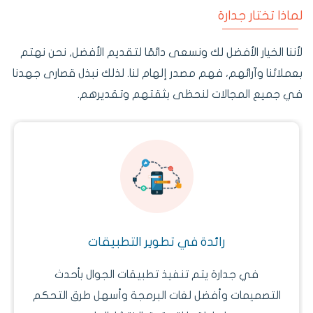
لماذا تختار جدارة
لأننا الخيار الأفضل لك ونسعى دائمًا لتقديم الأفضل, نحن نهتم
بعملائنا وآرائهم، فهم مصدر إلهام لنا. لذلك نبذل قصارى جهدنا
في جميع المجالات لنحظى بثقتهم وتقديرهم.
تصميم مواقع استثنائية
توافر الكفاءات وتكامل عناصر العمل يتيح لجدارة
تصميم مواقع ابداعية مبتكرة بأفضل لغات البرمجة